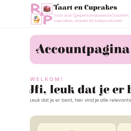
Taart en Cupcakes
Voor al je (gepersonaliseerde) taarten,
cupcakes, sweets én bakproducten
Accountpagina
WELKOM!
Hi, leuk dat je er 
Leuk dat je er bent, hier vind je alle relevant