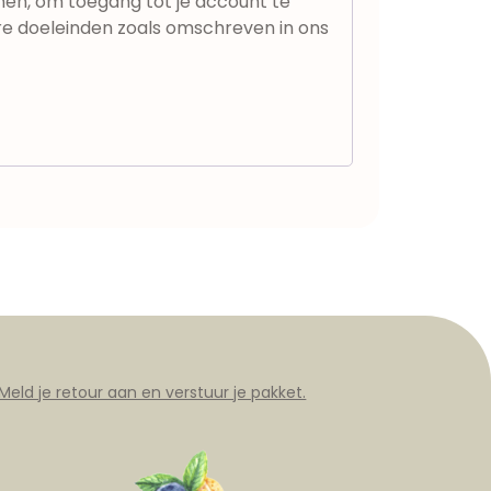
nen, om toegang tot je account te
e doeleinden zoals omschreven in ons
Meld je retour aan en verstuur je pakket.