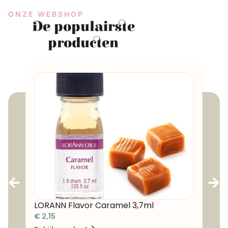
ONZE WEBSHOP
De populairste
producten
LORANN Flavor Caramel 3,7ml
SMA
€
2,15
€
3,