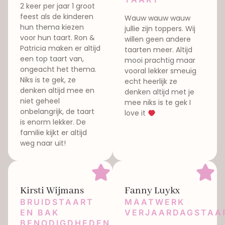
2 keer per jaar 1 groot
feest als de kinderen
Wauw wauw wauw
hun thema kiezen
jullie zijn toppers. Wij
voor hun taart. Ron &
willen geen andere
Patricia maken er altijd
taarten meer. Altijd
een top taart van,
mooi prachtig maar
ongeacht het thema.
vooral lekker smeuïg
Niks is te gek, ze
echt heerlijk ze
denken altijd mee en
denken altijd met je
niet geheel
mee niks is te gek I
onbelangrijk, de taart
love it
is enorm lekker. De
familie kijkt er altijd
weg naar uit!
Kirsti Wijmans
Fanny Luykx
BRUIDSTAART
MAATWERK
EN BAK
VERJAARDAGSTAA
BENODIGDHEDEN