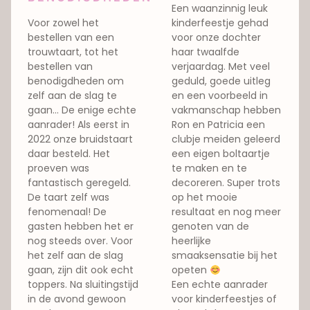
Een waanzinnig leuk
Voor zowel het
kinderfeestje gehad
bestellen van een
voor onze dochter
trouwtaart, tot het
haar twaalfde
bestellen van
verjaardag. Met veel
benodigdheden om
geduld, goede uitleg
zelf aan de slag te
en een voorbeeld in
gaan… De enige echte
vakmanschap hebben
aanrader! Als eerst in
Ron en Patricia een
2022 onze bruidstaart
clubje meiden geleerd
daar besteld. Het
een eigen boltaartje
proeven was
te maken en te
fantastisch geregeld.
decoreren. Super trots
De taart zelf was
op het mooie
fenomenaal! De
resultaat en nog meer
gasten hebben het er
genoten van de
nog steeds over. Voor
heerlijke
het zelf aan de slag
smaaksensatie bij het
gaan, zijn dit ook echt
opeten
toppers. Na sluitingstijd
Een echte aanrader
in de avond gewoon
voor kinderfeestjes of