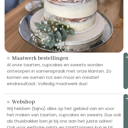
Be
Maatwerk bestellingen
d
Al onze taarten, cupcakes en sweets worden
op
ontworpen in samenspraak met onze klanten. Zo
komen we samen tot een mooi en creatief
eindresultaat. Volledig maatwerk dus!
Be
Webshop
d
op
Wij hebben (bijna) alles op het gebied van en voor
het maken van taarten, cupcakes en sweets. Dus ook
als thuisbakker ben je bij ons aan het juiste adres!
Ook voor eetbare prints en taarttoppers kun je bij