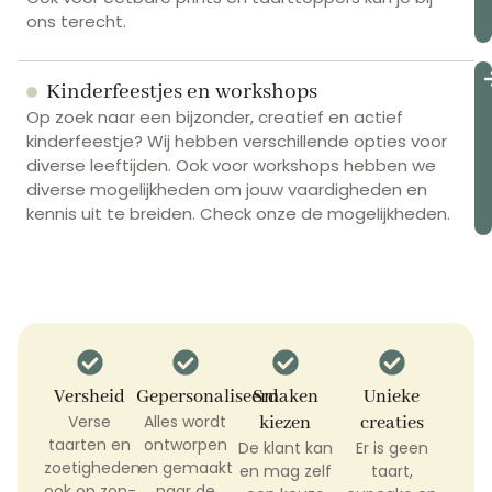
ons terecht.
Be
Kinderfeestjes en workshops
d
op
Op zoek naar een bijzonder, creatief en actief
kinderfeestje? Wij hebben verschillende opties voor
diverse leeftijden. Ook voor workshops hebben we
diverse mogelijkheden om jouw vaardigheden en
kennis uit te breiden. Check onze de mogelijkheden.
Versheid
Gepersonaliseerd
Smaken
Unieke
Verse
Alles wordt
kiezen
creaties
taarten en
ontworpen
De klant kan
Er is geen
zoetigheden
en gemaakt
en mag zelf
taart,
ook op zon-
naar de