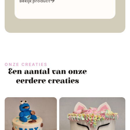
Bekijk product
Beki
ONZE CREATIES
Een aantal van onze
eerdere creaties