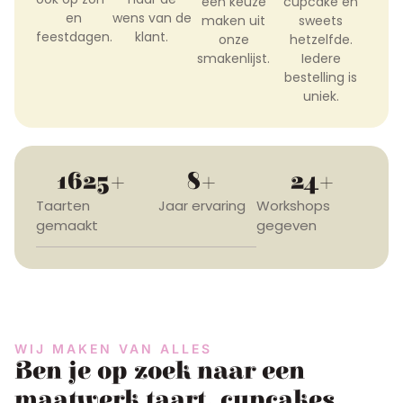
een keuze
cupcake en
en
wens van de
maken uit
sweets
feestdagen.
klant.
onze
hetzelfde.
smakenlijst.
Iedere
bestelling is
uniek.
1625
+
8
+
24
+
Taarten
Jaar ervaring
Workshops
gemaakt
gegeven
WIJ MAKEN VAN ALLES
Ben je op zoek naar een
maatwerk taart, cupcakes,