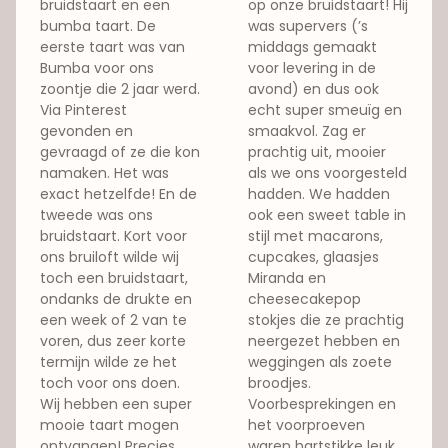
bruidstaart en een
op onze bruidstaart! Hij
bumba taart. De
was supervers (’s
eerste taart was van
middags gemaakt
Bumba voor ons
voor levering in de
zoontje die 2 jaar werd.
avond) en dus ook
Via Pinterest
echt super smeuïg en
gevonden en
smaakvol. Zag er
gevraagd of ze die kon
prachtig uit, mooier
namaken. Het was
als we ons voorgesteld
exact hetzelfde! En de
hadden. We hadden
tweede was ons
ook een sweet table in
bruidstaart. Kort voor
stijl met macarons,
ons bruiloft wilde wij
cupcakes, glaasjes
toch een bruidstaart,
Miranda en
ondanks de drukte en
cheesecakepop
een week of 2 van te
stokjes die ze prachtig
voren, dus zeer korte
neergezet hebben en
termijn wilde ze het
weggingen als zoete
toch voor ons doen.
broodjes.
Wij hebben een super
Voorbesprekingen en
mooie taart mogen
het voorproeven
ontvangen! Precies
waren hartstikke leuk,