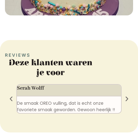
REVIEWS
Deze klanten waren
je voor
Lia v
Serah Wolff
Bedan
edankt
De smaak OREO vulling, dat is echt onze
zeker 
favoriete smaak geworden. Gewoon heerlijk !!
zeker