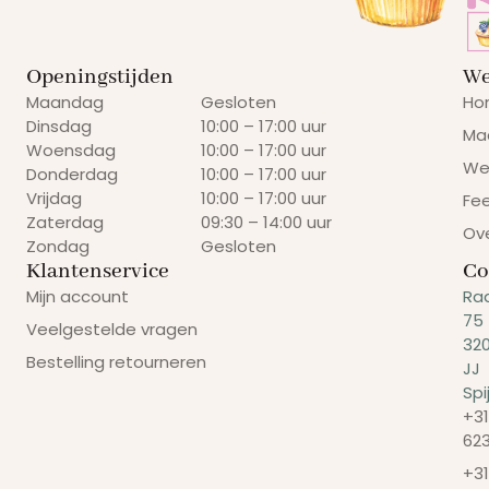
Openingstijden
We
Maandag
Gesloten
Ho
Dinsdag
10:00 – 17:00 uur
Ma
Woensdag
10:00 – 17:00 uur
We
Donderdag
10:00 – 17:00 uur
Vrijdag
10:00 – 17:00 uur
Fe
Zaterdag
09:30 – 14:00 uur
Ov
Zondag
Gesloten
Klantenservice
Co
Mijn account
Ra
75
Veelgestelde vragen
32
Bestelling retourneren
JJ
Spi
+31
62
+31