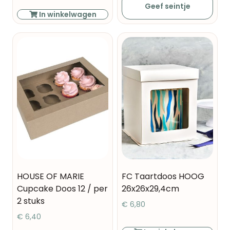
Geef seintje
In winkelwagen
HOUSE OF MARIE
FC Taartdoos HOOG
Cupcake Doos 12 / per
26x26x29,4cm
2 stuks
€
6,80
€
6,40