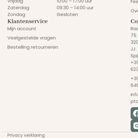
Vrijdag
10:00 – 17:00 uur
Fe
Zaterdag
09:30 – 14:00 uur
Ov
Zondag
Gesloten
Klantenservice
Co
Mijn account
Ra
75
Veelgestelde vragen
32
Bestelling retourneren
JJ
Spi
+31
62
+31
64
in
pt
Privacy verklaring