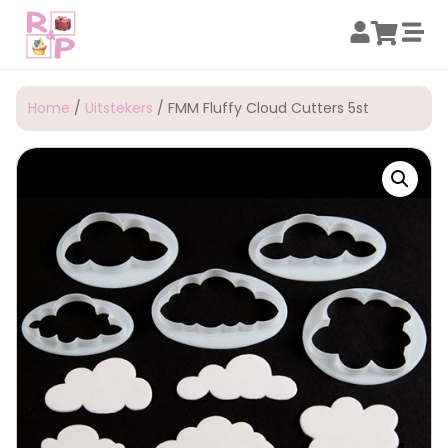
Home
/
Uitstekers
/ FMM Fluffy Cloud Cutters 5st