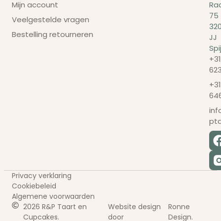
Mijn account
Ra
75
Veelgestelde vragen
32
Bestelling retourneren
JJ
Spi
+31
62
+31
64
in
pt
Privacy verklaring
Cookiebeleid
Algemene voorwaarden
2026 R&P Taart en
Website design
Ronne
Cupcakes.
door
Design.