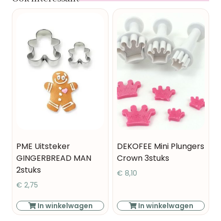
PME Uitsteker
DEKOFEE Mini Plungers
GINGERBREAD MAN
Crown 3stuks
2stuks
€
8,10
€
2,75
In winkelwagen
In winkelwagen