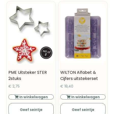
PME Uitsteker STER
WILTON Alfabet &
2stuks
Cijfers uitstekerset
€
2,75
€
18,40
In winkelwagen
In winkelwagen
Geef seintje
Geef seintje