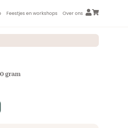
p
Feestjes en workshops
Over ons
50 gram