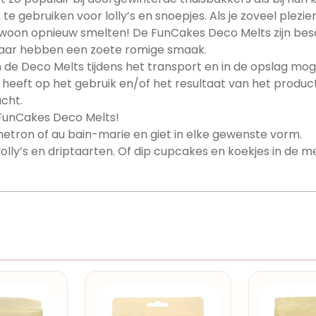
e gebruiken voor lolly’s en snoepjes. Als je zoveel plez
woon opnieuw smelten! De FunCakes Deco Melts zijn besch
maar hebben een zoete romige smaak.
 Deco Melts tijdens het transport en in de opslag mogeli
 heeft op het gebruik en/of het resultaat van het produc
cht.
e FunCakes Deco Melts!
etron of au bain-marie en giet in elke gewenste vorm.
lly’s en driptaarten. Of dip cupcakes en koekjes in de me