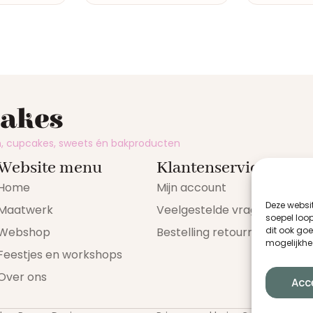
cakes
en, cupcakes, sweets én bakproducten
Website menu
Klantenservice
Home
Mijn account
Deze websi
Maatwerk
Veelgestelde vragen
soepel loop
Webshop
Bestelling retourneren
dit ook go
mogelijkhe
Feestjes en workshops
Over ons
Acc