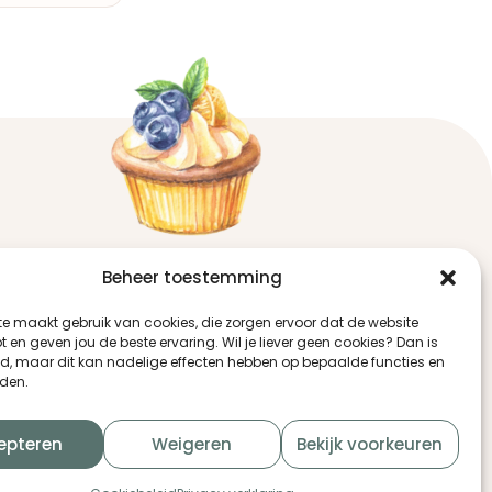
Contact
Beheer toestemming
Raaigras 75
3206 JJ Spijkenisse
te maakt gebruik van cookies, die zorgen ervoor dat de website
t en geven jou de beste ervaring. Wil je liever geen cookies? Dan is
+31 (0) 623888081
ed, maar dit kan nadelige effecten hebben op bepaalde functies en
+31 (0) 646291592
den.
info@r-en-ptaartencupcakes.nl
epteren
Weigeren
Bekijk voorkeuren