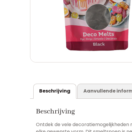
Beschrijving
Aanvullende infor
Beschrijving
Ontdek de vele decoratiemogelijkheden m
elke gewenste vorm. Dit smeltsnoep is net