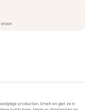
staan​
zijdige producten. Smelt en giet ze in
kleine bakhulpjes. Maak er driptaarten en