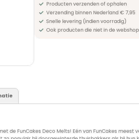
Producten verzenden of ophalen
Verzending binnen Nederland € 7,95
Snelle levering (indien voorradig)
Ook producten die niet in de webshop 
matie
et de FunCakes Deco Melts! Eén van FunCakes meest veel
 zo populair bij doorgewinterde thuisbakkers als bij hun 