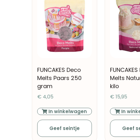
FUNCAKES Deco
FUNCAKES
Melts Paars 250
Melts Natur
gram
kilo
€
4,05
€
15,95
In winkelwagen
In wink
Geef seintje
Geef se