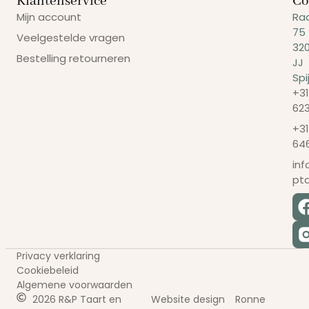
Klantenservice
Co
Mijn account
Ra
75
Veelgestelde vragen
32
Bestelling retourneren
JJ
Spi
+31
62
+31
64
in
pt
Privacy verklaring
Cookiebeleid
Algemene voorwaarden
2026 R&P Taart en
Website design
Ronne