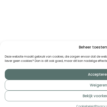
Beheer toest
Deze website maakt gebruik van cookies, die zorgen ervoor dat de websi
liever geen cookies? Dan is dit ook goed, maar dit kan nadelige effe
Acceptere
Weigere
Bekijk voorke
Cookiebeleid
Privacy 