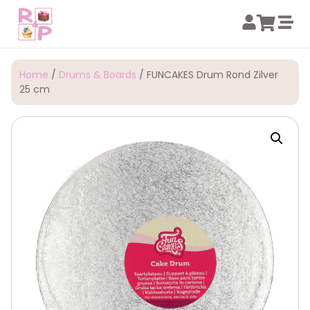
Home
/
Drums & Boards
/ FUNCAKES Drum Rond Zilver
25 cm