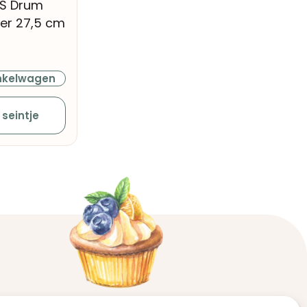
S Drum
ver 27,5 cm
nkelwagen
 seintje
Contact