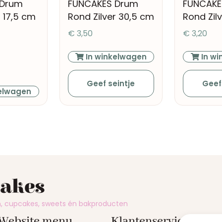
 Drum
FUNCAKES Drum
FUNCAKE
r 17,5 cm
Rond Zilver 30,5 cm
Rond Zil
€
3,50
€
3,20
In winkelwagen
In wi
Geef seintje
Geef
elwagen
cakes
en, cupcakes, sweets én bakproducten
Website menu
Klantenservice