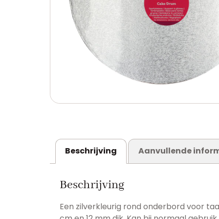
Beschrijving
Aanvullende infor
Beschrijving
Een zilverkleurig rond onderbord voor taar
cm en 12 mm dik. Kan bij normaal gebrui