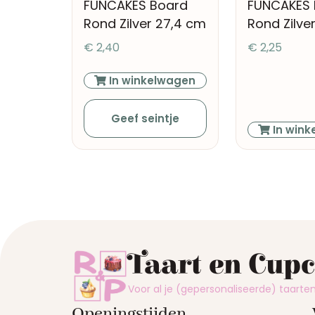
FUNCAKES Board
FUNCAKES
Rond Zilver 27,4 cm
Rond Zilve
€
2,40
€
2,25
In winkelwagen
Geef seintje
In wink
Taart en Cup
Voor al je (gepersonaliseerde) taart
Openingstijden