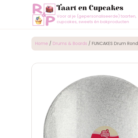
Taart en Cupcakes
Voor al je (gepersonaliseerde) taarten,
cupcakes, sweets én bakproducten
Home
/
Drums & Boards
/ FUNCAKES Drum Rond 