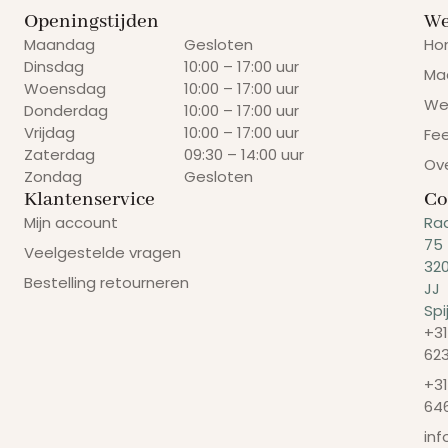
Openingstijden
We
Maandag
Gesloten
Ho
Dinsdag
10:00 – 17:00 uur
Ma
Woensdag
10:00 – 17:00 uur
We
Donderdag
10:00 – 17:00 uur
Vrijdag
10:00 – 17:00 uur
Fe
Zaterdag
09:30 – 14:00 uur
Ov
Zondag
Gesloten
Klantenservice
Co
Mijn account
Ra
75
Veelgestelde vragen
32
Bestelling retourneren
JJ
Spi
+31
62
+31
64
in