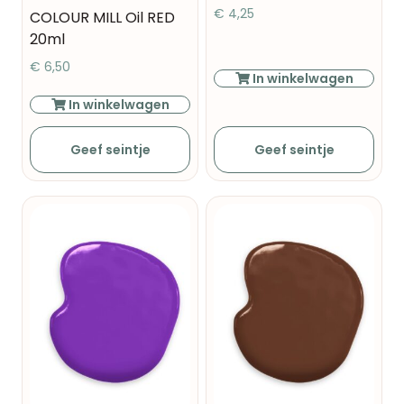
€
4,25
COLOUR MILL Oil RED
20ml
€
6,50
In winkelwagen
In winkelwagen
Geef seintje
Geef seintje