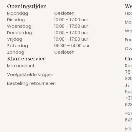
Openingstijden
We
Maandag
Gesloten
Ho
Dinsdag
10:00 – 17:00 uur
Ma
Woensdag
10:00 – 17:00 uur
We
Donderdag
10:00 – 17:00 uur
Vrijdag
10:00 – 17:00 uur
Fe
Zaterdag
09:30 – 14:00 uur
Ov
Zondag
Gesloten
Klantenservice
Co
Mijn account
Ra
75
Veelgestelde vragen
32
Bestelling retourneren
JJ
Spi
+31
62
+31
64
in