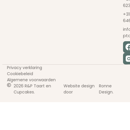
62
+31
64
in
pt
Privacy verklaring
Cookiebeleid
Algemene voorwaarden
2026 R&P Taart en
Website design
Ronne
Cupcakes.
door
Design.