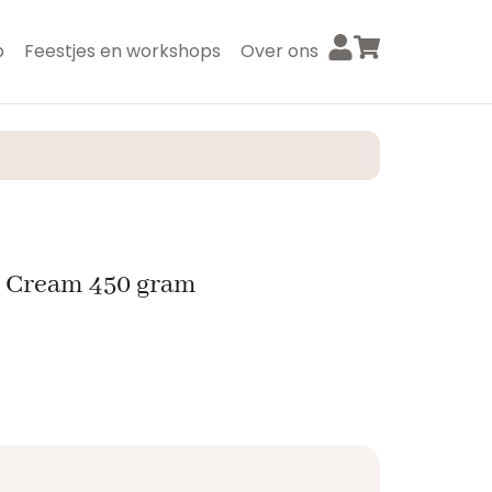
p
Feestjes en workshops
Over ons
 Cream 450 gram