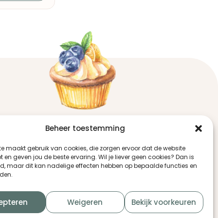
Contact
Beheer toestemming
Raaigras 75
3206 JJ Spijkenisse
te maakt gebruik van cookies, die zorgen ervoor dat de website
t en geven jou de beste ervaring. Wil je liever geen cookies? Dan is
+31 (0) 623888081
ed, maar dit kan nadelige effecten hebben op bepaalde functies en
+31 (0) 646291592
den.
info@r-en-ptaartencupcakes.nl
epteren
Weigeren
Bekijk voorkeuren