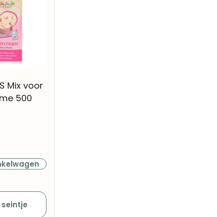
S Mix voor
ème 500
nkelwagen
 seintje