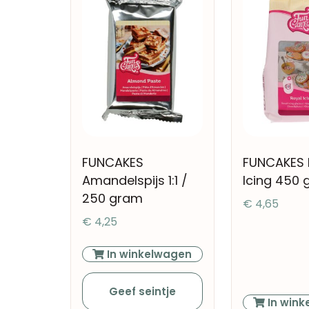
FUNCAKES
FUNCAKES 
Amandelspijs 1:1 /
Icing 450
250 gram
€
4,65
€
4,25
In winkelwagen
Geef seintje
In wink