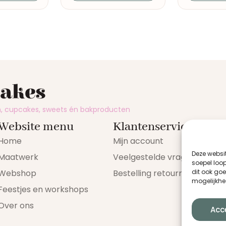
cakes
en, cupcakes, sweets én bakproducten
Website menu
Klantenservice
Home
Mijn account
Deze websi
Maatwerk
Veelgestelde vragen
soepel loop
dit ook go
Webshop
Bestelling retourneren
mogelijkhe
Feestjes en workshops
Over ons
Acc