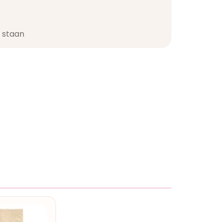
staan​