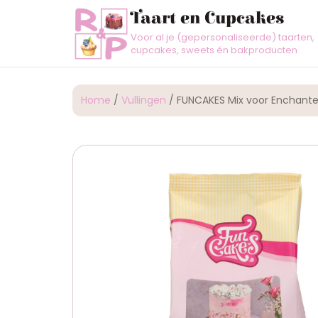
Taart en Cupcakes
Voor al je (gepersonaliseerde) taarten,
cupcakes, sweets én bakproducten
Home
/
Vullingen
/ FUNCAKES Mix voor Enchan