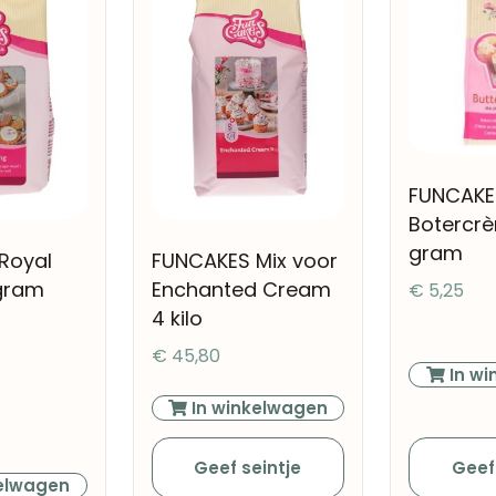
FUNCAKE
Botercr
gram
Royal
FUNCAKES Mix voor
 gram
Enchanted Cream
€
5,25
4 kilo
€
45,80
In wi
In winkelwagen
Geef
Geef seintje
elwagen