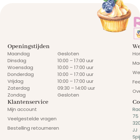
Openingstijden
We
Maandag
Gesloten
Ho
Dinsdag
10:00 – 17:00 uur
Ma
Woensdag
10:00 – 17:00 uur
We
Donderdag
10:00 – 17:00 uur
Vrijdag
10:00 – 17:00 uur
Fe
Zaterdag
09:30 – 14:00 uur
Ov
Zondag
Gesloten
Klantenservice
Co
Mijn account
Ra
75
Veelgestelde vragen
32
Bestelling retourneren
JJ
Spi