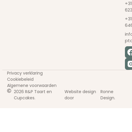
+31
62
+31
64
in
pt
Privacy verklaring
Cookiebeleid
Algemene voorwaarden
2026 R&P Taart en
Website design
Ronne
Cupcakes.
door
Design.