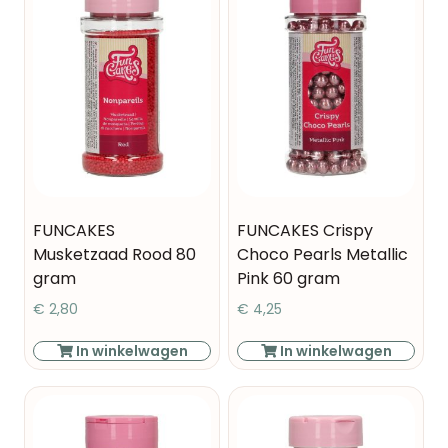
FUNCAKES
FUNCAKES Crispy
Musketzaad Rood 80
Choco Pearls Metallic
gram
Pink 60 gram
€
2,80
€
4,25
In winkelwagen
In winkelwagen