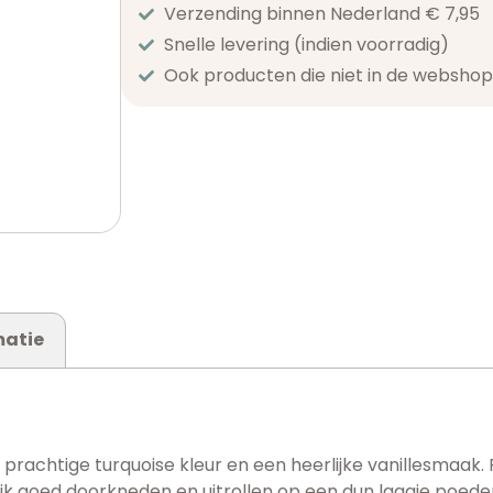
Verzending binnen Nederland € 7,95
Snelle levering (indien voorradig)
Ook producten die niet in de webshop 
matie
 prachtige turquoise kleur en een heerlijke vanillesmaak
uik goed doorkneden en uitrollen op een dun laagje poeder