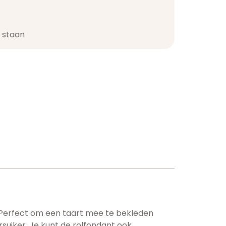
staan​
. Perfect om een taart mee te bekleden
suiker. Je kunt de rolfondant ook