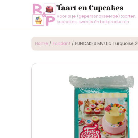
Taart en Cupcakes
Voor al je (gepersonaliseerde) taarten,
cupcakes, sweets én bakproducten
Home
/
Fondant
/ FUNCAKES Mystic Turquoise 