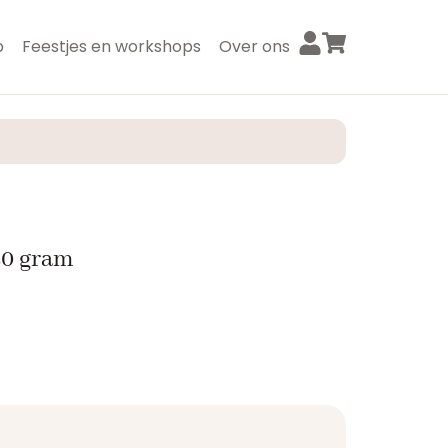
p
Feestjes en workshops
Over ons
50 gram