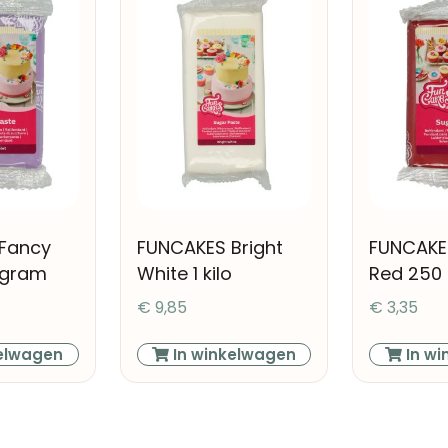
Fancy
FUNCAKES Bright
FUNCAKE
 gram
White 1 kilo
Red 250
€
9,85
€
3,35
elwagen
In winkelwagen
In wi