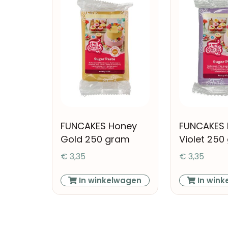
FUNCAKES Honey
FUNCAKES 
Gold 250 gram
Violet 250
€
3,35
€
3,35
In winkelwagen
In wink