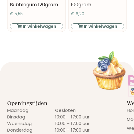
Bubblegum 120gram
100gram
€
5,55
€
6,20
In winkelwagen
In winkelwagen
Openingstijden
We
Maandag
Gesloten
Ho
Dinsdag
10:00 – 17:00 uur
Ma
Woensdag
10:00 – 17:00 uur
We
Donderdag
10:00 – 17:00 uur