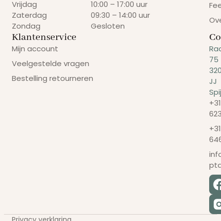
Vrijdag
10:00 – 17:00 uur
Fe
Zaterdag
09:30 – 14:00 uur
Ov
Zondag
Gesloten
Klantenservice
Co
Mijn account
Ra
75
Veelgestelde vragen
32
Bestelling retourneren
JJ
Spi
+31
62
+31
64
in
pt
Privacy verklaring