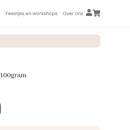
p
Feestjes en workshops
Over ons
 100gram