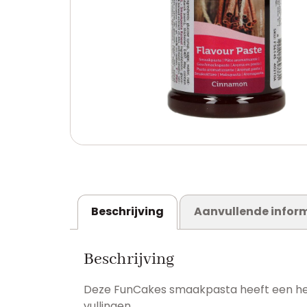
Beschrijving
Aanvullende infor
Beschrijving
Deze FunCakes smaakpasta heeft een heer
vullingen.