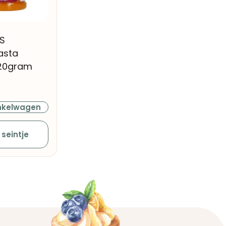
S
asta
20gram
nkelwagen
 seintje