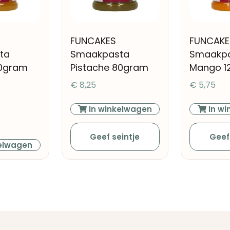
FUNCAKES
FUNCAKE
ta
Smaakpasta
Smaakp
20gram
Pistache 80gram
Mango 1
€
8,25
€
5,75
In winkelwagen
In wi
Geef seintje
Geef
elwagen