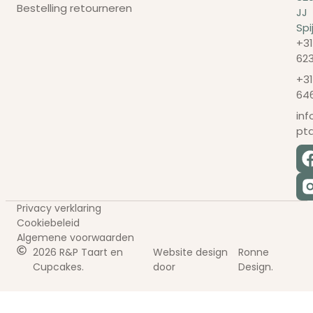
Bestelling retourneren
JJ
Spi
+31
62
+31
64
in
pt
Privacy verklaring
Cookiebeleid
Algemene voorwaarden
2026 R&P Taart en
Website design
Ronne
Cupcakes.
door
Design.