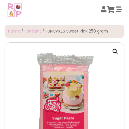
Home
/
Fondant
/ FUNCAKES Sweet Pink 250 gram