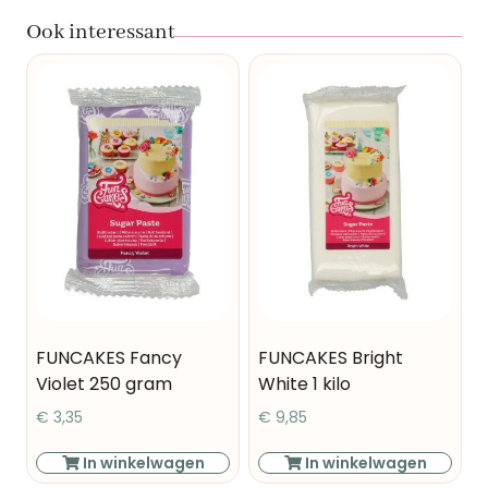
Ook interessant
FUNCAKES Fancy
FUNCAKES Bright
Violet 250 gram
White 1 kilo
€
3,35
€
9,85
In winkelwagen
In winkelwagen