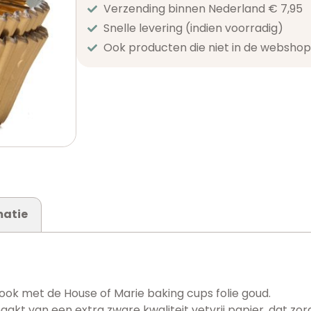
Verzending binnen Nederland € 7,95
Snelle levering (indien voorradig)
Ook producten die niet in de webshop 
matie
ook met de House of Marie baking cups folie goud.
akt van een extra zware kwaliteit vetvrij papier, dat zo