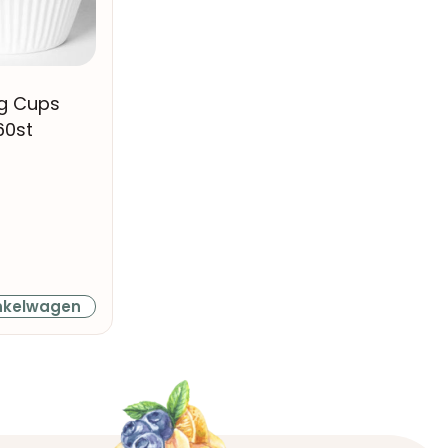
ng Cups
60st
nkelwagen