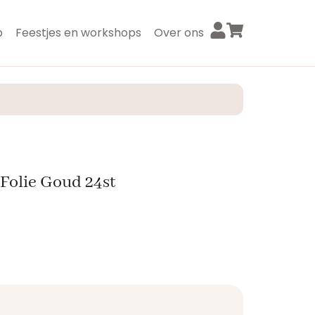
p
Feestjes en workshops
Over ons
olie Goud 24st