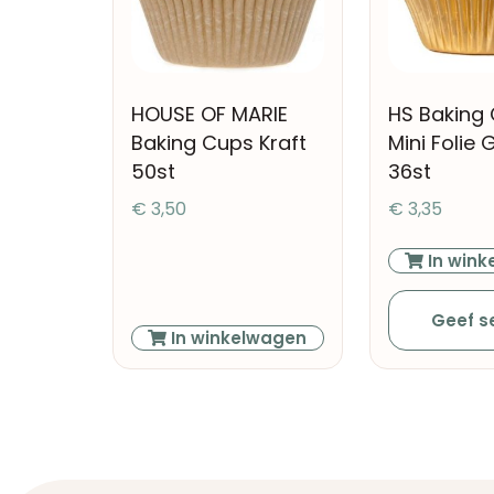
HOUSE OF MARIE
HS Baking
Baking Cups Kraft
Mini Folie
50st
36st
€
3,50
€
3,35
In wink
Geef se
In winkelwagen