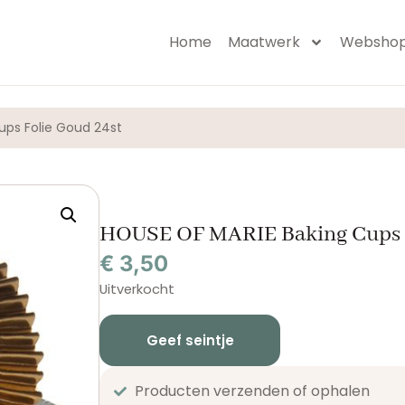
Home
Maatwerk
Websho
ups Folie Goud 24st
HOUSE OF MARIE Baking Cups F
€
3,50
Uitverkocht
Geef seintje
Producten verzenden of ophalen