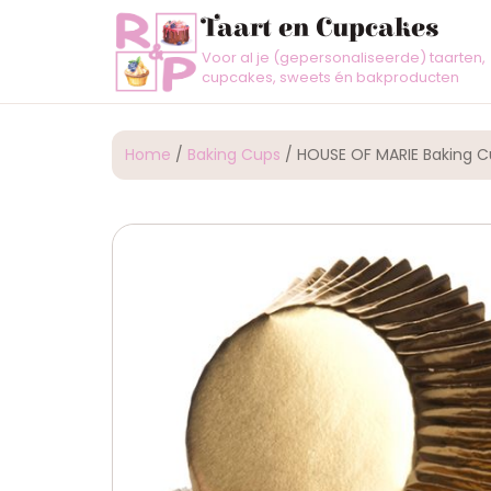
Taart en Cupcakes
Voor al je (gepersonaliseerde) taarten,
cupcakes, sweets én bakproducten
Home
/
Baking Cups
/ HOUSE OF MARIE Baking C