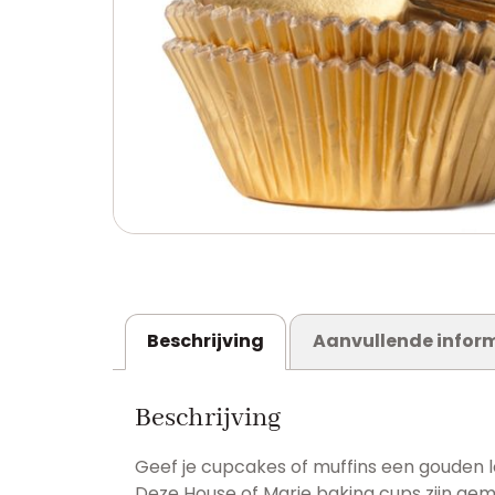
Beschrijving
Aanvullende infor
Beschrijving
Geef je cupcakes of muffins een gouden l
Deze House of Marie baking cups zijn gema