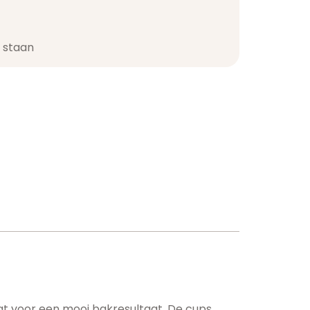
staan​
rgt voor een mooi bakresultaat. De cups