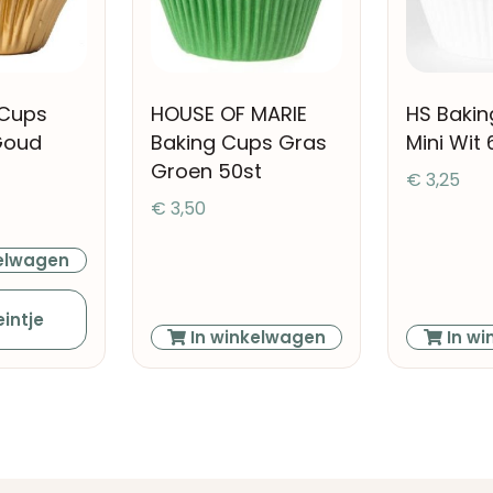
 Cups
HOUSE OF MARIE
HS Baki
 Goud
Baking Cups Gras
Mini Wit 
Groen 50st
€
3,25
€
3,50
elwagen
intje
In winkelwagen
In wi