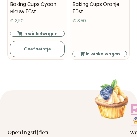
Baking Cups Cyaan
Baking Cups Oranje
Blauw 50st
50st
€
3,50
€
3,50
In winkelwagen
Geef seintje
In winkelwagen
Openingstijden
We