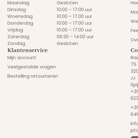
Maandag
Gesloten
Ho
Dinsdag
10:00 – 17:00 uur
Ma
Woensdag
10:00 – 17:00 uur
We
Donderdag
10:00 – 17:00 uur
Vrijdag
10:00 – 17:00 uur
Fe
Zaterdag
09:30 – 14:00 uur
Ov
Zondag
Gesloten
Klantenservice
Co
Mijn account
Ra
75
Veelgestelde vragen
32
Bestelling retourneren
JJ
Spi
+31
62
+31
64
in
pt