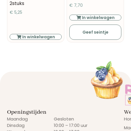
2stuks
€
7,70
€
5,25
In winkelwagen
Geef seintje
In winkelwagen
Openingstijden
We
Maandag
Gesloten
Ho
Dinsdag
10:00 – 17:00 uur
Ma