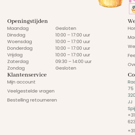
Openingstijden
We
Maandag
Gesloten
Ho
Dinsdag
10:00 – 17:00 uur
Ma
Woensdag
10:00 – 17:00 uur
We
Donderdag
10:00 – 17:00 uur
Vrijdag
10:00 – 17:00 uur
Fe
Zaterdag
09:30 – 14:00 uur
Ov
Zondag
Gesloten
Klantenservice
Co
Mijn account
Ra
75
Veelgestelde vragen
32
Bestelling retourneren
JJ
Spi
+31
62
+31