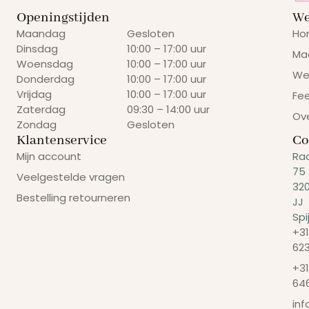
Openingstijden
We
Maandag
Gesloten
Ho
Dinsdag
10:00 – 17:00 uur
Ma
Woensdag
10:00 – 17:00 uur
We
Donderdag
10:00 – 17:00 uur
Vrijdag
10:00 – 17:00 uur
Fe
Zaterdag
09:30 – 14:00 uur
Ov
Zondag
Gesloten
Klantenservice
Co
Mijn account
Ra
75
Veelgestelde vragen
32
Bestelling retourneren
JJ
Spi
+31
62
+31
64
in