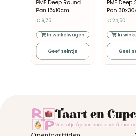
PME Deep Round
PME Deep 
Pan 15x10cm
Pan 30x30
€
9,75
€
24,50
In winkelwagen
In wink
Geef seintje
Geef se
Taart en Cup
Voor al je (gepersonaliseerde) taart
Openingstijden