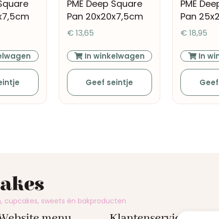
Square
PME Deep Square
PME Dee
x7,5cm
Pan 20x20x7,5cm
Pan 25x
€
13,65
€
18,95
elwagen
In winkelwagen
In wi
intje
Geef seintje
Geef
cakes
en, cupcakes, sweets én bakproducten
Website menu
Klantenservice