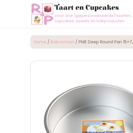
Taart en Cupcakes
Voor al je (gepersonaliseerde) taarten,
cupcakes, sweets én bakproducten
Home
/
Bakvormen
/ PME Deep Round Pan 15×