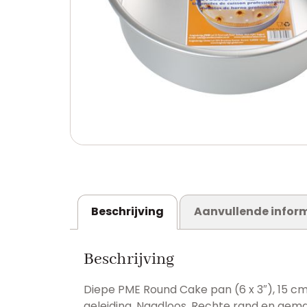
Beschrijving
Aanvullende infor
Beschrijving
Diepe PME Round Cake pan (6 x 3″), 15 c
geleiding. Naadloos, Rechte rand en gem