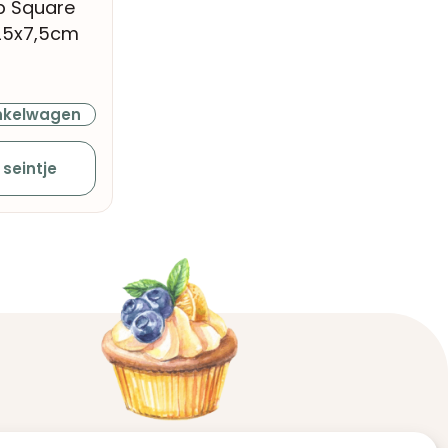
p Square
25x7,5cm
nkelwagen
 seintje
Contact