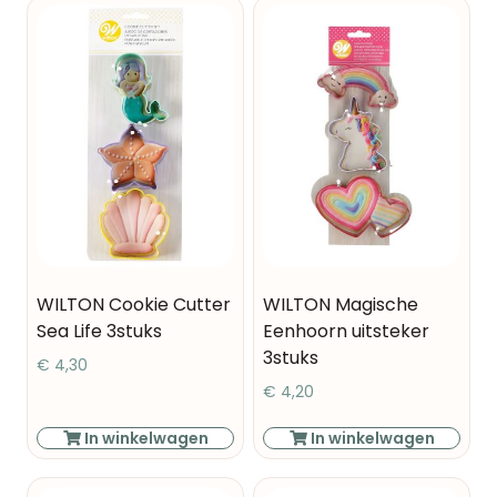
WILTON Cookie Cutter
WILTON Magische
Sea Life 3stuks
Eenhoorn uitsteker
3stuks
€
4,30
€
4,20
In winkelwagen
In winkelwagen