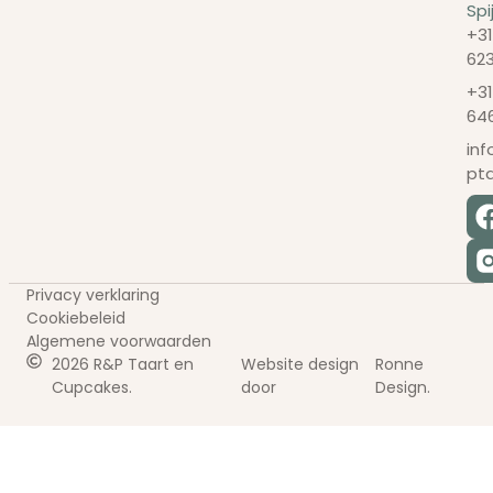
Spi
+31
62
+31
64
in
pt
Privacy verklaring
Cookiebeleid
Algemene voorwaarden
2026 R&P Taart en
Website design
Ronne
Cupcakes.
door
Design.