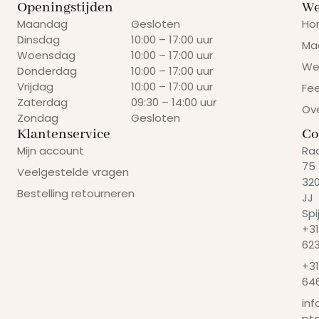
Openingstijden
We
Maandag
Gesloten
Ho
Dinsdag
10:00 – 17:00 uur
Ma
Woensdag
10:00 – 17:00 uur
We
Donderdag
10:00 – 17:00 uur
Vrijdag
10:00 – 17:00 uur
Fe
Zaterdag
09:30 – 14:00 uur
Ov
Zondag
Gesloten
Klantenservice
Co
Mijn account
Ra
75
Veelgestelde vragen
32
Bestelling retourneren
JJ
Spi
+31
62
+31
64
in
pt