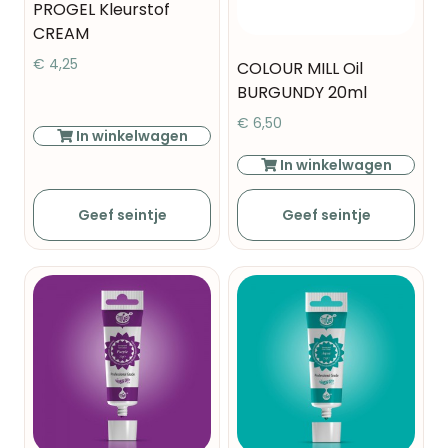
PROGEL Kleurstof
CREAM
€
4,25
COLOUR MILL Oil
BURGUNDY 20ml
€
6,50
In winkelwagen
In winkelwagen
Geef seintje
Geef seintje