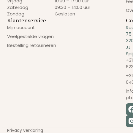
Vrijdag
10:00 – 17:00 uur
Fe
Zaterdag
09:30 – 14:00 uur
Ov
Zondag
Gesloten
Klantenservice
Co
Mijn account
Ra
75
Veelgestelde vragen
32
Bestelling retourneren
JJ
Spi
+31
62
+31
64
in
pt
Privacy verklaring