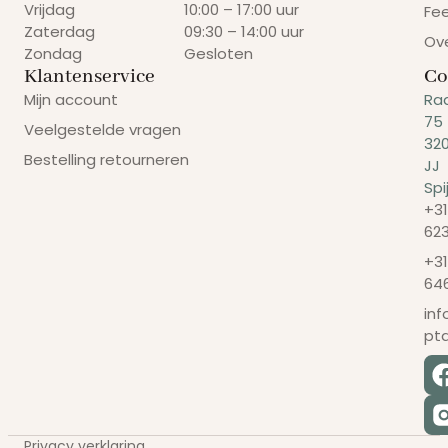
Vrijdag
10:00 – 17:00 uur
Fe
Zaterdag
09:30 – 14:00 uur
Ov
Zondag
Gesloten
Klantenservice
Co
Mijn account
Ra
75
Veelgestelde vragen
32
Bestelling retourneren
JJ
Spi
+31
62
+31
64
in
pt
Privacy verklaring