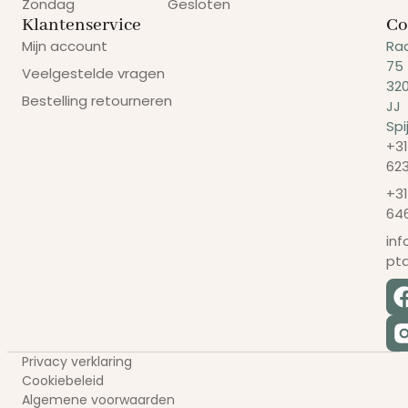
Zondag
Gesloten
Klantenservice
Co
Mijn account
Ra
75
Veelgestelde vragen
32
Bestelling retourneren
JJ
Spi
+31
62
+31
64
in
pt
Privacy verklaring
Cookiebeleid
Algemene voorwaarden