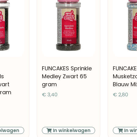
FUNCAKES Sprinkle
FUNCAKE
ls
Medley Zwart 65
Musketz
art
gram
Blauw Mi
gram
€
3,40
€
2,80
elwagen
In winkelwagen
In wi