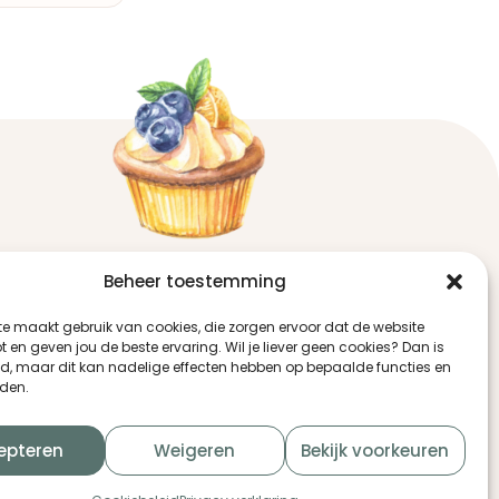
Contact
Beheer toestemming
Raaigras 75
3206 JJ Spijkenisse
te maakt gebruik van cookies, die zorgen ervoor dat de website
t en geven jou de beste ervaring. Wil je liever geen cookies? Dan is
+31 (0) 623888081
ed, maar dit kan nadelige effecten hebben op bepaalde functies en
+31 (0) 646291592
den.
info@r-en-ptaartencupcakes.nl
epteren
Weigeren
Bekijk voorkeuren