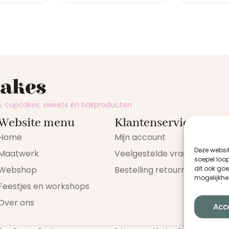
cakes
en, cupcakes, sweets én bakproducten
Website menu
Klantenservice
Home
Mijn account
Deze websi
Maatwerk
Veelgestelde vragen
soepel loop
Webshop
Bestelling retourneren
dit ook go
mogelijkhe
Feestjes en workshops
Over ons
Acc