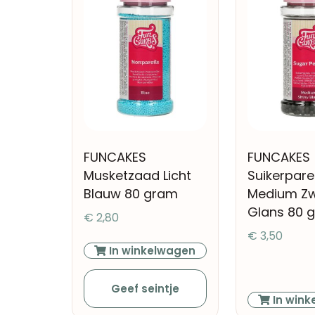
FUNCAKES
FUNCAKES
Musketzaad Licht
Suikerpare
Blauw 80 gram
Medium Zw
Glans 80 
€
2,80
€
3,50
In winkelwagen
Geef seintje
In wink