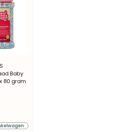
S
aad Baby
x 80 gram
nkelwagen