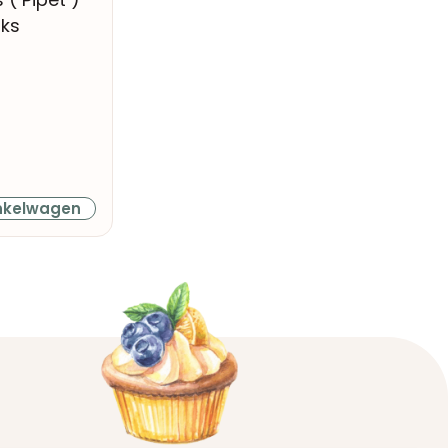
uks
nkelwagen