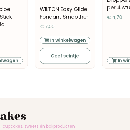
per 4 st
cipe
WILTON Easy Glide
Stick
Fondant Smoother
€
4,70
id
€
7,00
In winkelwagen
Geef seintje
elwagen
In wi
cakes
en, cupcakes, sweets én bakproducten