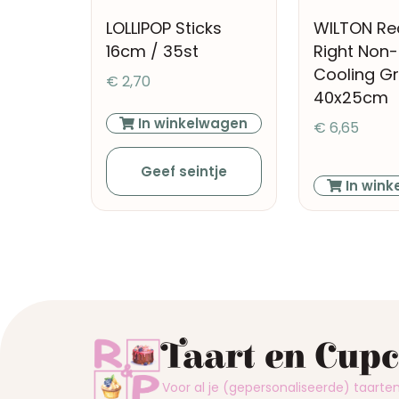
LOLLIPOP Sticks
WILTON Re
16cm / 35st
Right Non-
Cooling Gr
€
2,70
40x25cm
In winkelwagen
€
6,65
Geef seintje
In wink
Taart en Cup
Voor al je (gepersonaliseerde) taart