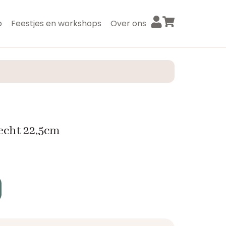
p
Feestjes en workshops
Over ons
echt 22,5cm