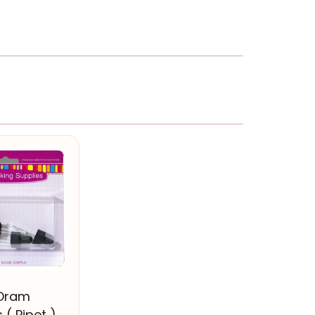
Dram
 ( Pipet )