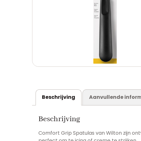
Beschrijving
Aanvullende infor
Beschrijving
Comfort Grip Spatulas van Wilton zijn ont
perfect om te icing of creme te strijken.