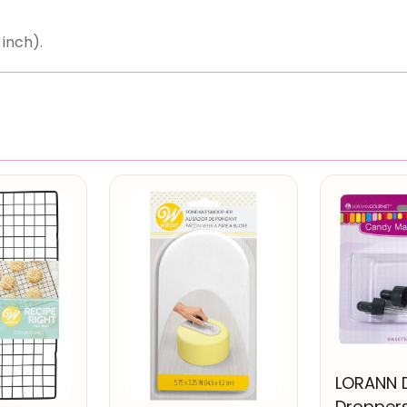
 inch).
LORANN 
Droppers