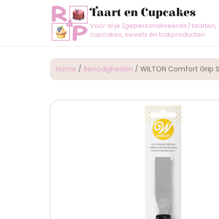
Taart en Cupcakes
Voor al je (gepersonaliseerde) taarten,
cupcakes, sweets én bakproducten
Home
/
Benodigheden
/ WILTON Comfort Grip S