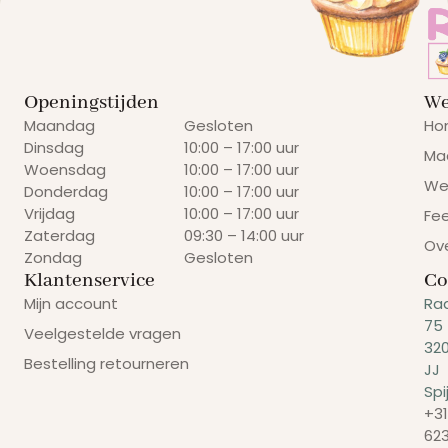
Openingstijden
We
Maandag
Gesloten
Ho
Dinsdag
10:00 – 17:00 uur
Ma
Woensdag
10:00 – 17:00 uur
We
Donderdag
10:00 – 17:00 uur
Vrijdag
10:00 – 17:00 uur
Fe
Zaterdag
09:30 – 14:00 uur
Ov
Zondag
Gesloten
Klantenservice
Co
Mijn account
Ra
75
Veelgestelde vragen
32
Bestelling retourneren
JJ
Spi
+31
62