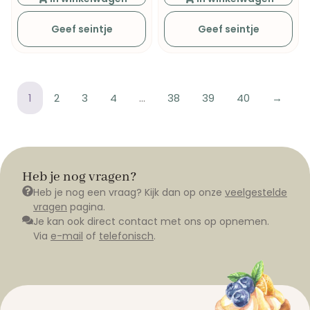
Geef seintje
Geef seintje
1
2
3
4
…
38
39
40
→
Heb je nog vragen?
Heb je nog een vraag? Kijk dan op onze
veelgestelde
vragen
pagina.
Je kan ook direct contact met ons op opnemen.
Via
e-mail
of
telefonisch
.