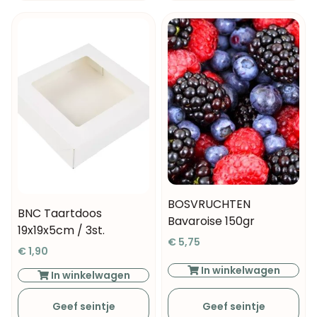
BOSVRUCHTEN
BNC Taartdoos
Bavaroise 150gr
19x19x5cm / 3st.
€
5,75
€
1,90
In winkelwagen
In winkelwagen
Geef seintje
Geef seintje