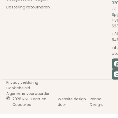
32
Bestelling retourneren
JJ
Spi
+31
62
+31
64
in
pt
Privacy verklaring
Cookiebeleid
Algemene voorwaarden
2026 R&P Taart en
Website design
Ronne
Cupcakes.
door
Design.