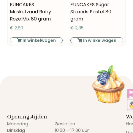
FUNCAKES
FUNCAKES Sugar
Musketzaad Baby
Strands Pastel 80
Roze Mix 80 gram
gram
€
2,80
€
2,85
In winkelwagen
In winkelwagen
Openingstijden
We
Maandag
Gesloten
Ho
Dinsdag
10:00 – 17:00 uur
Ma