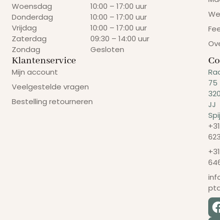
Woensdag
10:00 – 17:00 uur
We
Donderdag
10:00 – 17:00 uur
Vrijdag
10:00 – 17:00 uur
Fe
Zaterdag
09:30 – 14:00 uur
Ov
Zondag
Gesloten
Klantenservice
Co
Mijn account
Ra
75
Veelgestelde vragen
32
Bestelling retourneren
JJ
Spi
+31
62
+31
64
in
pt