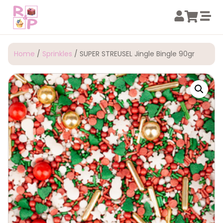
Home
/
Sprinkles
/ SUPER STREUSEL Jingle Bingle 90gr